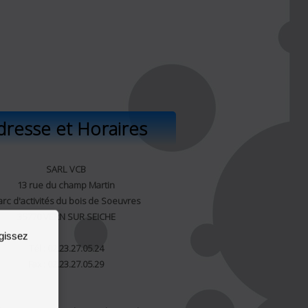
dresse et Horaires
SARL VCB
13 rue du champ Martin
arc d'activités du bois de Soeuvres
35770 VERN SUR SEICHE
agissez
Tél : 02.23.27.05.24
Fax : 02.23.27.05.29