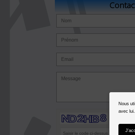
Contac
Nous uti
avec lui
J'ac