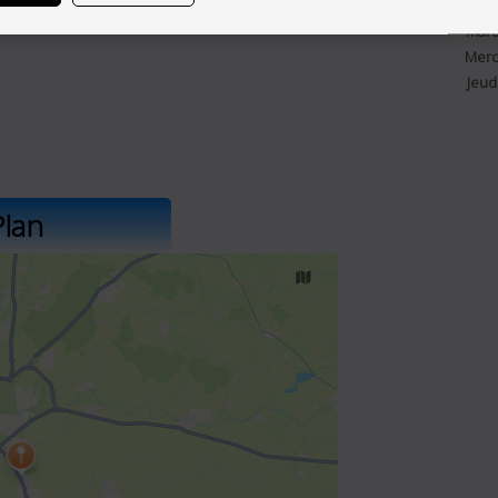
Lund
Mard
Merc
Jeud
Plan